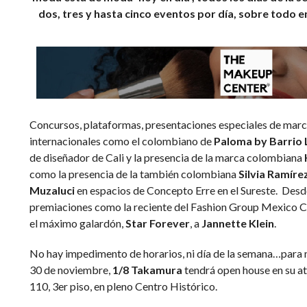
dos, tres y hasta cinco eventos por día, sobre todo 
Concursos, plataformas, presentaciones especiales de marc
internacionales como el colombiano de
Paloma by Barrio 
de diseñador de Cali y la presencia de la marca colombiana
como la presencia de la también colombiana
Silvia Ramíre
Muzaluci
en espacios de Concepto Erre en el Sureste. Desde
premiaciones como la reciente del Fashion Group Mexico Cit
el máximo galardón,
Star Forever
, a
Jannette Klein
.
No hay impedimento de horarios, ni día de la semana…para 
30 de noviembre,
1/8 Takamura
tendrá open house en su at
110, 3er piso, en pleno Centro Histórico.