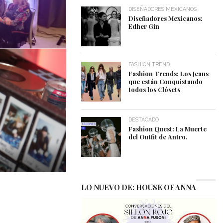
DISEÑADORES MEXICANOS
Diseñadores Mexicanos:
Edher Gin
FASHION TREND
Fashion Trends: Los Jeans
que están Conquistando
todos los Clósets
DESTACADO
Fashion Quest: La Muerte
del Outfit de Antro.
LO NUEVO DE: HOUSE OF ANNA