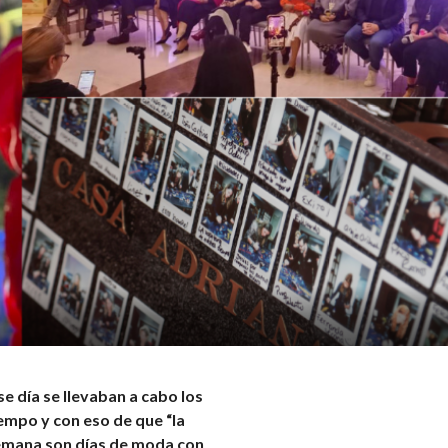
se día se llevaban a cabo los
iempo y con eso de que “la
semana son días de moda con