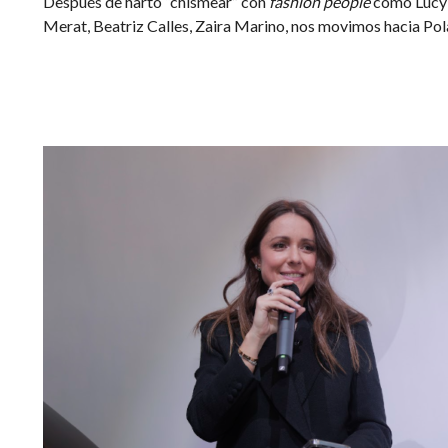
Después de harto “chismear” con
fashion people
como Lucy 
Merat, Beatriz Calles, Zaira Marino, nos movimos hacia Po