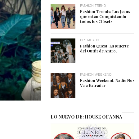
FASHION TREND
Fashion Trends: Los Jeans
que están Conquistando
todos los Clósets
DESTACADO
Fashion Quest: La Muerte
del Outfit de Antro.
FASHION WEEKEND
Fashion Weekend: Nadie Nos
Va a Extrañar
LO NUEVO DE: HOUSE OF ANNA