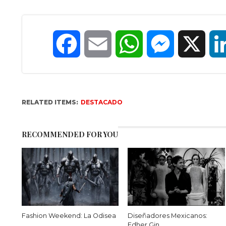
Facebook
Email
WhatsApp
Messenger
X
RELATED ITEMS:
DESTACADO
RECOMMENDED FOR YOU
Fashion Weekend: La Odisea
Diseñadores Mexicanos:
Edher Gin