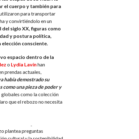
nar el cuerpo y también para
utilizaron para transportar
ha y convirtiéndolo en un
al del siglo XX, figuras como
dad y postura política,
 elección consciente.
evo espacio dentro de la
dez
o
Lydia Lavín
han
en prendas actuales,
ya había demostrado su
les como una pieza de poder y
 globales como la colección
aro que el rebozo no necesita
zo plantea preguntas
ión cultural y la sostenibilidad