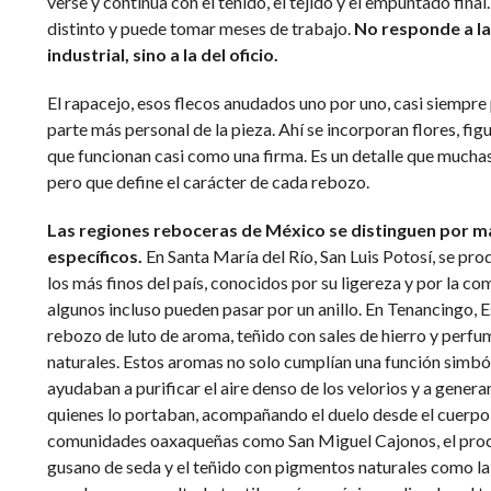
verse y continúa con el teñido, el tejido y el empuntado fina
distinto y puede tomar meses de trabajo.
No responde a la
industrial, sino a la del oficio.
El rapacejo, esos flecos anudados uno por uno, casi siempre
parte más personal de la pieza. Ahí se incorporan flores, fi
que funcionan casi como una firma. Es un detalle que mucha
pero que define el carácter de cada rebozo.
Las regiones reboceras de México se distinguen por ma
específicos.
En Santa María del Río, San Luis Potosí, se pr
los más finos del país, conocidos por su ligereza y por la c
algunos incluso pueden pasar por un anillo. En Tenancingo, 
rebozo de luto de aroma, teñido con sales de hierro y perf
naturales. Estos aromas no solo cumplían una función simból
ayudaban a purificar el aire denso de los velorios y a gener
quienes lo portaban, acompañando el duelo desde el cuerpo 
comunidades oaxaqueñas como San Miguel Cajonos, el proces
gusano de seda y el teñido con pigmentos naturales como la gr