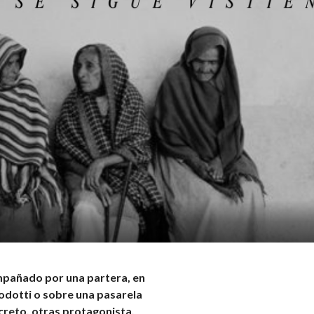
mpañado por una partera, en
Modotti o sobre una pasarela
screto, otras protagonista,