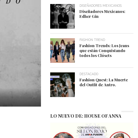
DISEÑADORES MEXICANOS
Diseñadores Mexicanos:
Edher Gin
FASHION TREND
Fashion Trends: Los Jeans
que están Conquistando
todos los Clósets
DESTACADO
Fashion Quest: La Muerte
del Outfit de Antro.
LO NUEVO DE: HOUSE OF ANNA