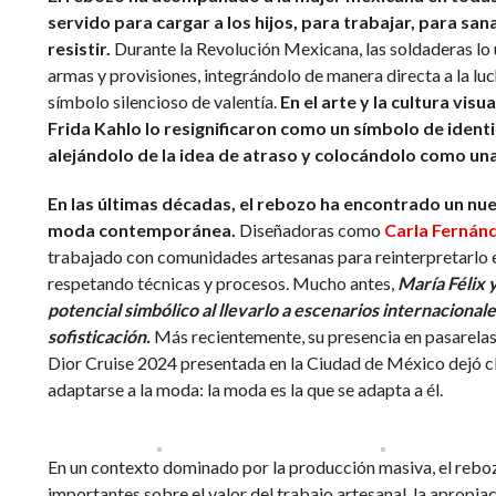
servido para cargar a los hijos, para trabajar, para sa
resistir.
Durante la Revolución Mexicana, las soldaderas lo 
armas y provisiones, integrándolo de manera directa a la luc
símbolo silencioso de valentía.
En el arte y la cultura visu
Frida Kahlo lo resignificaron como un símbolo de identi
alejándolo de la idea de atraso y colocándolo como una
En las últimas décadas, el rebozo ha encontrado un nu
moda contemporánea.
Diseñadoras como
Carla Fernán
trabajado con comunidades artesanas para reinterpretarlo 
respetando técnicas y procesos. Mucho antes,
María Félix 
potencial simbólico al llevarlo a escenarios internaciona
sofisticación.
Más recientemente, su presencia en pasarelas
Dior Cruise 2024 presentada en la Ciudad de México dejó cl
adaptarse a la moda: la moda es la que se adapta a él.
En un contexto dominado por la producción masiva, el rebo
importantes sobre el valor del trabajo artesanal, la apropiac