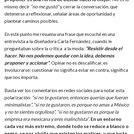
mismo decir
“no me gustó”
y cerrar la conversación, que
detenerse a reflexionar, señalar áreas de oportunidad y
plantear caminos posibles.
En este punto me resuena una frase que escuché en una
entrevista a la diseñadora Carla Fernández, cuando le
preguntaban sobre la critica a la moda:
“Resistir desde el
hacer. No nos podemos quedar con la idea, debemos
proponer y accionar”
. Opinar no es descalificar, es
involucrarse; cuestionar no significa estar en contra, significa
que nos importa.
Basta ver los comentarios en redes sociales para notar esta
polarización:
“si no te gustaron, entonces querías que fueran
minimalistas”, “si no te gustaron, es porque no amas a México
y no te sientes orgulloso”, “si no te gustaron es porque la
empresa era mexicana y eres malinchista”
.
En un entorno
cada vez más extremo, donde todo se reduce a blanco o
negro, se nos olvida que existen los matices, y que justo