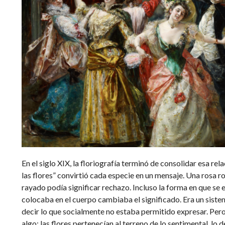
En el siglo XIX, la floriografía terminó de consolidar esa rel
las flores” convirtió cada especie en un mensaje. Una rosa r
rayado podía significar rechazo. Incluso la forma en que se 
colocaba en el cuerpo cambiaba el significado. Era un siste
decir lo que socialmente no estaba permitido expresar. Pe
algo: las flores pertenecían al terreno de lo sentimental, lo de