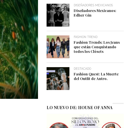
DISEÑADORES MEXICANOS
Diseñadores Mexicanos:
Edher Gin
FASHION TREND
Fashion Trends: Los Jeans
que están Conquistando
todos los Clósets
DESTACADO
Fashion Quest: La Muerte
del Outfit de Antro.
LO NUEVO DE: HOUSE OF ANNA