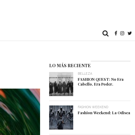
LO MÁS RECIENTE
BELLEZA
FASHION QUEST: No Era
Cabello, Era Poder.
FASHION WEEKEND
Fashion Weekend: La Odisea