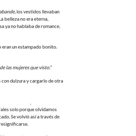
abande
, los vestidos llevaban
La belleza no era eterna,
sa ya no hablaba de romance,
No eran un estampado bonito.
e las mujeres que visto.”
 con dulzura y cargarlo de otra
rales solo porque olvidamos
cado. Se volvió así a través de
resignificarse.