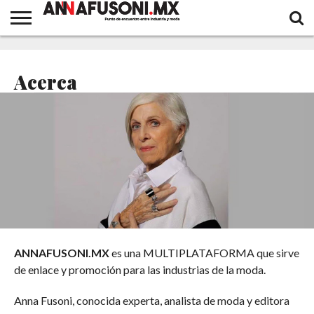
MODA
DISEÑADORES
FASHION
MODA
TENDENCIAS
INDUSTRIA
CALZADO
MARROQUINERIA
EL
EVENTOS
DESIGNSPOT
BELLEZA
EL
FASHION MOMENTS
CUENTOS
MEXICANOS
QUEST
INTERNACIONAL
Y
ACONTECER
ITINERANTE
CORTOS
Acerca
NOVEDADES
OPINA
DE UNA
VIDA
LARGA
ANNAFUSONI.MX
es una MULTIPLATAFORMA que sirve
de enlace y promoción
para las industrias de la moda.
Anna Fusoni, conocida experta, analista de moda y editora