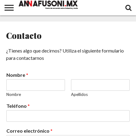
MODA
DISEÑADORES
FASHION
MODA
TENDENCIAS
INDUSTRIA
CALZADO
MARROQUINERIA
EL
EVENTOS
DESIGNSPOT
BELLEZA
EL
FASHION MOMENTS
CUENTOS
MEXICANOS
QUEST
INTERNACIONAL
Y
ACONTECER
ITINERANTE
CORTOS
Contacto
NOVEDADES
OPINA
DE UNA
VIDA
LARGA
¿Tienes algo que decirnos? Utiliza el siguiente formulario
para contactarnos
Nombre
*
Nombre
Apellidos
Teléfono
*
Correo electrónico
*