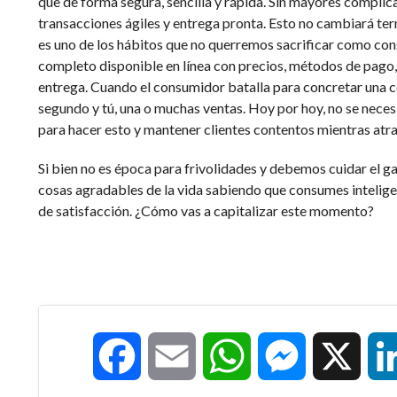
que de forma segura, sencilla y rápida. Sin mayores complic
transacciones ágiles y entrega pronta. Esto no cambiará ter
es uno de los hábitos que no querremos sacrificar como co
completo disponible en línea con precios, métodos de pago
entrega. Cuando el consumidor batalla para concretar una c
segundo y tú, una o muchas ventas. Hoy por hoy, no se neces
para hacer esto y mantener clientes contentos mientras atra
Si bien no es época para frivolidades y debemos cuidar el ga
cosas agradables de la vida sabiendo que consumes inteli
de satisfacción. ¿Cómo vas a capitalizar este momento?
Facebook
Email
WhatsApp
Messenger
X