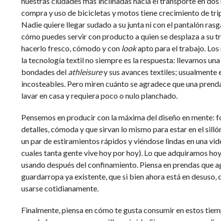
nuestras ciudades más inclinadas hacia el transporte en dos
compra y uso de bicicletas y motos tiene crecimiento de tripl
Nadie quiere llegar sudado a su junta ni con el pantalón ras
cómo puedes servir con producto a quien se desplaza a su t
hacerlo fresco, cómodo y con
look
apto para el trabajo. Los
la tecnología textil no siempre es la respuesta: llevamos un
bondades del
athleisure
y sus avances textiles; usualmente 
incosteables. Pero miren cuánto se agradece que una prenda 
lavar en casa y requiera poco o nulo planchado.
Pensemos en producir con la máxima del diseño en mente: fo
detalles, cómoda y que sirvan lo mismo para estar en el silló
un par de estiramientos rápidos y viéndose lindas en una vi
cuales tanta gente vive hoy por hoy). Lo que adquiramos ho
usando después del confinamiento. Piensa en prendas que a
guardarropa ya existente, que si bien ahora está en desuso,
usarse cotidianamente.
Finalmente, piensa en cómo te gusta consumir en estos ti