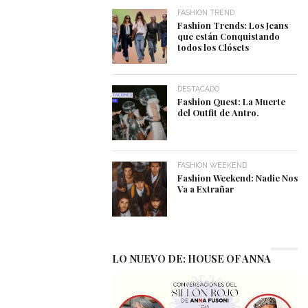
FASHION TREND
Fashion Trends: Los Jeans
que están Conquistando
todos los Clósets
DESTACADO
Fashion Quest: La Muerte
del Outfit de Antro.
FASHION WEEKEND
Fashion Weekend: Nadie Nos
Va a Extrañar
LO NUEVO DE: HOUSE OF ANNA