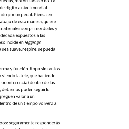
 ruedas, motorizadas o no. La
e dígito a nivel mundial.
gado por un pedal. Piensa en
rabajo de esta manera, quiere
 materiales son primordiales y
a década expuestos a las
eso incide en
leggings
sea suave, respire, se pueda
rma y función. Ropa sin tantos
n viendo la tele, que haciendo
deoconferencia (dentro de las
y, debemos poder seguirlo
greguen valor a un
 dentro de un tiempo volverá a
empos: seguramente responderás