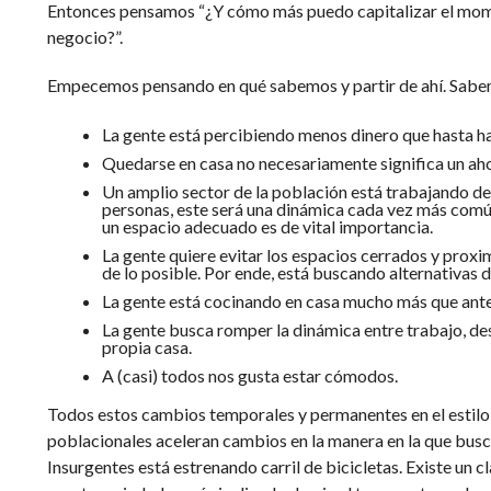
Entonces pensamos “¿Y cómo más puedo capitalizar el m
negocio?”.
Empecemos pensando en qué sabemos y partir de ahí. Sabem
La gente está percibiendo menos dinero que hasta h
Quedarse en casa no necesariamente significa un ah
Un amplio sector de la población está trabajando d
personas, este será una dinámica cada vez más común.
un espacio adecuado es de vital importancia.
La gente quiere evitar los espacios cerrados y prox
de lo posible. Por ende, está buscando alternativas d
La gente está cocinando en casa mucho más que ante
La gente busca romper la dinámica entre trabajo, de
propia casa.
A (casi) todos nos gusta estar cómodos.
Todos estos cambios temporales y permanentes en el estilo
poblacionales aceleran cambios en la manera en la que bus
Insurgentes está estrenando carril de bicicletas. Existe un c