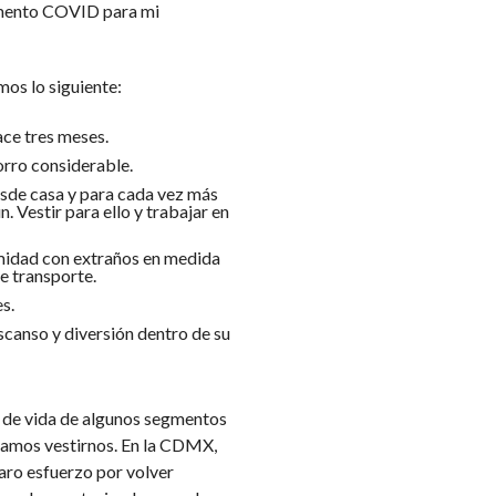
omento COVID para mi
os lo siguiente:
ace tres meses.
orro considerable.
esde casa y para cada vez más
 Vestir para ello y trabajar en
imidad con extraños en medida
e transporte.
s.
scanso y diversión dentro de su
 de vida de algunos segmentos
camos vestirnos. En la CDMX,
laro esfuerzo por volver