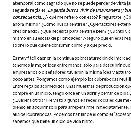
atemporal como sagrado que no se puede perder de vista ja
segunda regla es:
La gente busca vivir de una manera y bu
consecuencia.
¿A qué me refiero con esto? Pregúntate: ¿C
ahora mismo? ¿Cómo busca sentirse? ¿Qué factores externo
presionando? ¿Qué necesita para sentirse bien? ¿Cuánto y
mismo en su escala de prioridades? Aseguro que en esas res
sobre lo que quiere consumir, cómo y a qué precio.
Es muy fácil caer en la continua sobresaturación del mercad
tenemos la mejor idea entre manos, sólo para descubrir que 
empresarios o diseñadores tuvieron la misma idea y actuaro
poco antes. Pongamos como ejemplo los cubrebocas reutili
Entre regalos acomedidos, unas muestras de producción que
compré en un inicio, tengo once en un abrir y cerrar de ojos
¿Quisiera otros? He visto algunos en redes sociales que m
pienso en adquirir sólo para arrepentirme inmediatamente. 
allá del cubrebocas. Podemos hablar de él como el “acceso
sabemos que tiene un ciclo de vida finito.