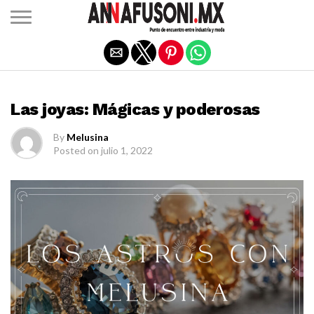
Salir de la versión móvil
ASTROLOGÍA
Las joyas: Mágicas y poderosas
By
Melusina
Posted on
julio 1, 2022