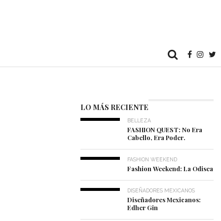
LO MÁS RECIENTE
BELLEZA
FASHION QUEST: No Era
Cabello, Era Poder.
FASHION WEEKEND
Fashion Weekend: La Odisea
DISEÑADORES MEXICANOS
Diseñadores Mexicanos:
Edher Gin