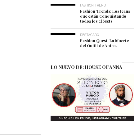
FASHION TREND
Fashion Trends: Los Jeans
que están Conquistando
todos los Clósets
DESTACADO
Fashion Quest: La Muerte
del Outfit de Antro.
LO NUEVO DE: HOUSE OF ANNA