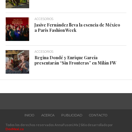
ACCESORIOS
Jasive Fernández lleva la esencia de México
a Paris Fashion Week
ACCESORIOS
Regina Dondé y Enrique García
presentarán “Sin Fronteras” en Milán FW
INICIO
ACERCA
PUBLICIDAD
CONTACTO
Todos los derechos reservados AnnaFusoni.Mx | Sitio desarrollado por
DevMexi.co