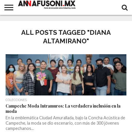
MODA
DISEÑADORES
FASHION
MODA
TENDENCIAS
INDUSTRIA
CALZADO
MARROQUINERIA
EL
EVENTOS
DESIGNSPOT
BELLEZA
EL
FASHION MOMENTS
CUENTOS
MEXICANOS
QUEST
INTERNACIONAL
Y
ACONTECER
ITINERANTE
CORTOS
ALL POSTS TAGGED "DIANA
NOVEDADES
OPINA
DE UNA
VIDA
ALTAMIRANO"
LARGA
COLECCIONES
Campeche Moda Intramuros: La verdadera inclusión en la
moda
En la emblemática Ciudad Amurallada, bajo la Concha Acústica de
Campeche, la moda se dio escenario, con más de 300 jóvenes
campechanos...