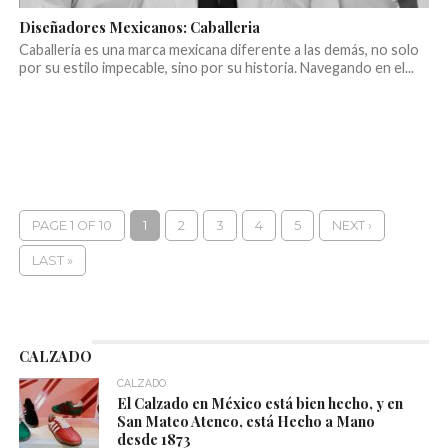
Diseñadores Mexicanos: Caballeria
Caballeria es una marca mexicana diferente a las demás, no solo
por su estilo impecable, sino por su historia. Navegando en el...
PAGE 1 OF 10
1
2
3
4
5
NEXT ›
LAST »
CALZADO
CALZADO
El Calzado en México está bien hecho, y en
San Mateo Atenco, está Hecho a Mano
desde 1873