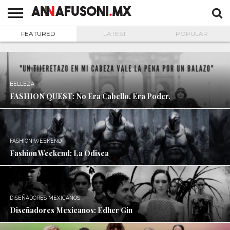
FEATURED
LATEST
POPULAR
MODA
DISEÑADORES
FASHION
MODA
TENDENCIAS
INDUSTRIA
CALZADO
MARROQUINERIA
EL
EVENTOS
DESIGNSPOT
BELLEZA
EL
FASHION MOMENTS
CUENTOS
MEXICANOS
QUEST
INTERNACIONAL
Y
ACONTECER
ITINERANTE
CORTOS
NOVEDADES
OPINA
DE UNA
VIDA
LARGA
BELLEZA
FASHION QUEST: No Era Cabello, Era Poder.
FASHION WEEKEND
Fashion Weekend: La Odisea
DISEÑADORES MEXICANOS
Diseñadores Mexicanos: Edher Gin