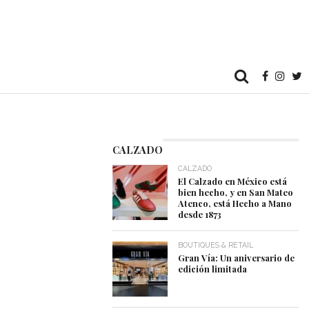
CALZADO
CALZADO
El Calzado en México está
bien hecho, y en San Mateo
Atenco, está Hecho a Mano
desde 1873
BOUTIQUES & RETAIL
Gran Vía: Un aniversario de
edición limitada