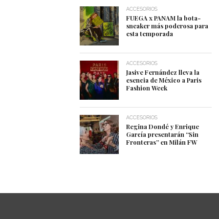
ACCESORIOS
FUEGA x PANAM la bota-
sneaker más poderosa para
esta temporada
ACCESORIOS
Jasive Fernández lleva la
esencia de México a Paris
Fashion Week
ACCESORIOS
Regina Dondé y Enrique
García presentarán “Sin
Fronteras” en Milán FW