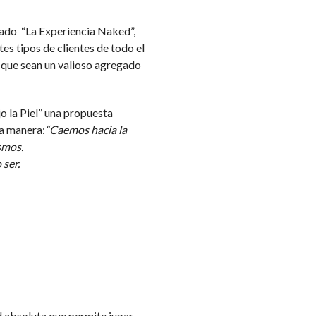
eado “La Experiencia Naked”,
es tipos de clientes de todo el
 que sean un valioso agregado
o la Piel” una propuesta
ta manera:
“Caemos hacia la
smos.
ser.
d absoluta que permite jugar