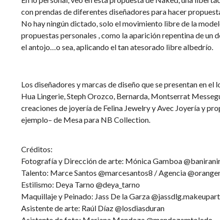
con prendas de diferentes diseñadores para hacer propues
No hay ningún dictado, solo el movimiento libre de la mode
propuestas personales , como la aparición repentina de un 
el antojo…o sea, aplicando el tan atesorado libre albedrío.
Los diseñadores y marcas de diseño que se presentan en el
Hua Lingerie, Steph Orozco, Bernarda, Montserrat Messegu
creaciones de joyería de Felina Jewelry y Avec Joyería y pro
ejemplo– de Mesa para NB Collection.
Créditos:
Fotografía y Dirección de arte: Mónica Gamboa @banirani
Talento: Marce Santos @marcesantos8 / Agencia @orange
Estilismo: Deya Tarno @deya_tarno
Maquillaje y Peinado: Jass De la Garza @jassdlg.makeupart
Asistente de arte: Raúl Díaz @losdiasduran
Asistente de foto: Mariana Mendoza @mendozamtoledo