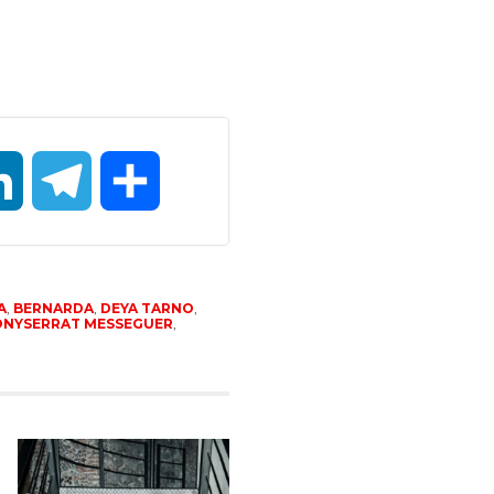
LinkedIn
Telegram
Compartir
A
,
BERNARDA
,
DEYA TARNO
,
NYSERRAT MESSEGUER
,