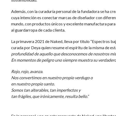
Además, con la curaduría personal de la fundadora se ha cr
cuya intención es conectar marcas de diseñador con diferent
mundo, con productos únicos y excelente manufactura para
al guardarropa de cada clienta.
La primavera 2021 de Naked, lleva por titulo “Espectros baj
curada por Deya quien resume el espíritu de la misma de es
profundidad de aquello que desconocemos de nosotros mi
En momentos de peligro uno siempre muestra su verdadero 
Rojo, rojo, avanza.
Nos convertimos en nuestro propio verdugo o
en nuestro propio santo.
Somos tan alterables, tan imperfectos y
tan frágiles, que irónicamente, resulta bello.
“
En lo personal, veo en esta propuesta de Naked, una liberta