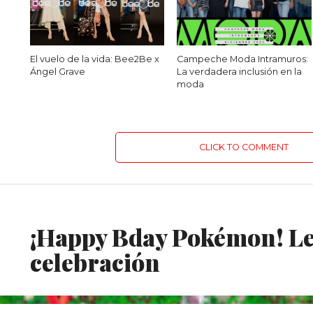
El vuelo de la vida: Bee2Be x
Campeche Moda Intramuros:
Ángel Grave
La verdadera inclusión en la
moda
CLICK TO COMMENT
MODA
¡Happy Bday Pokémon! Lev
celebración