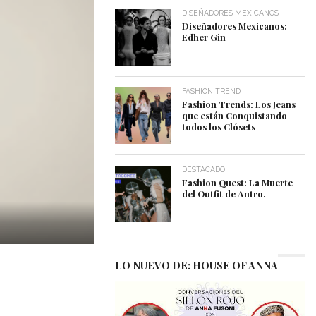
DISEÑADORES MEXICANOS
Diseñadores Mexicanos:
Edher Gin
FASHION TREND
Fashion Trends: Los Jeans
que están Conquistando
todos los Clósets
DESTACADO
Fashion Quest: La Muerte
del Outfit de Antro.
LO NUEVO DE: HOUSE OF ANNA