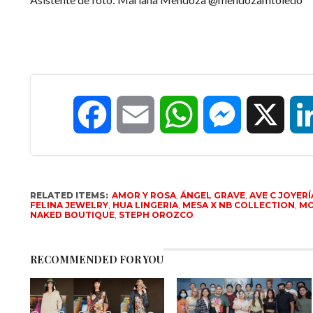
Facebook
Email
WhatsApp
Messenger
X
RELATED ITEMS:
AMOR Y ROSA
,
ÁNGEL GRAVE
,
AVE C JOYERÍ
FELINA JEWELRY
,
HUA LINGERIA
,
MESA X NB COLLECTION
,
MO
NAKED BOUTIQUE
,
STEPH OROZCO
RECOMMENDED FOR YOU