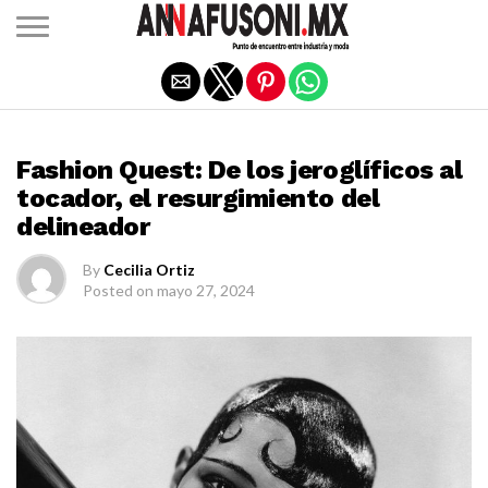
Salir de la versión móvil
FASHION QUEST
Fashion Quest: De los jeroglíficos al
tocador, el resurgimiento del
delineador
By
Cecilia Ortiz
Posted on
mayo 27, 2024