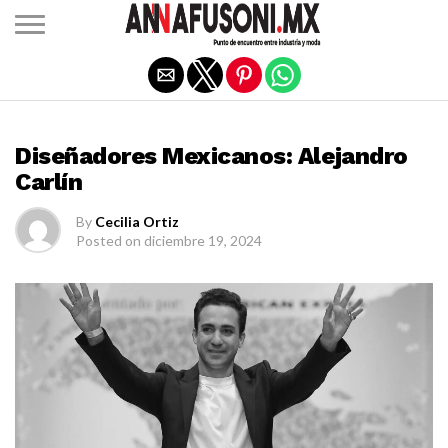
Salir de la versión móvil
DISEÑADORES MEXICANOS
Diseñadores Mexicanos: Alejandro
Carlín
By
Cecilia Ortiz
Posted on
diciembre 19, 2024