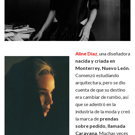
Aline Díaz
, una diseñadora
nacida y criada en
Monterrey, Nuevo León
.
Comenzó estudiando
arquitectura, pero se dio
cuenta de que su destino
era cambiar de rumbo, así
que se adentró en la
industria de la moda y creó
la marca de
prendas
sobre pedido, llamada
Caravana
. Muchas veces