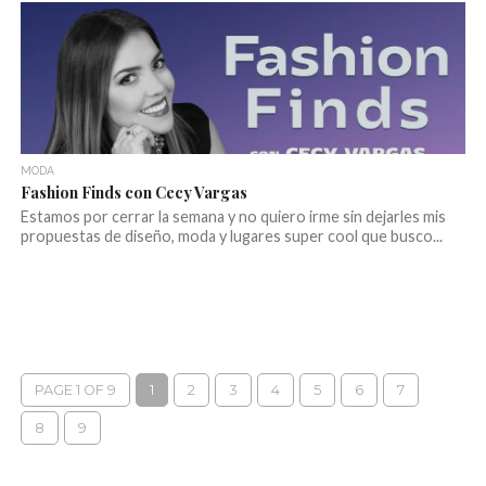
MODA
Fashion Finds con Cecy Vargas
Estamos por cerrar la semana y no quiero irme sin dejarles mis
propuestas de diseño, moda y lugares super cool que busco...
PAGE 1 OF 9
1
2
3
4
5
6
7
8
9