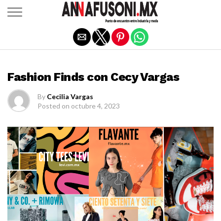
Salir de la versión móvil
FASHION FINDS
Fashion Finds con Cecy Vargas
By
Cecilia Vargas
Posted on
octubre 4, 2023