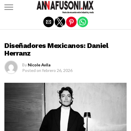
Salir de la versión móvil
DISEÑADORES MEXICANOS
Diseñadores Mexicanos: Daniel
Herranz
By
Nicole Avila
Posted on
febrero 26, 2026