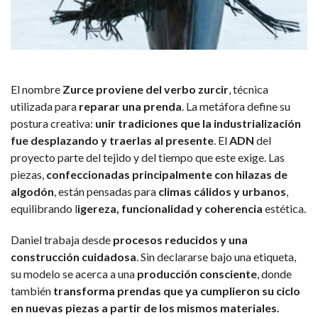
El nombre
Zurce proviene del verbo zurcir
, técnica
utilizada para
reparar una prenda
. La metáfora define su
postura creativa:
unir tradiciones que la industrialización
fue desplazando y traerlas al presente
. El
ADN
del
proyecto parte del tejido y del tiempo que este exige. Las
piezas,
confeccionadas principalmente con hilazas de
algodón
, están pensadas para
climas cálidos y urbanos
,
equilibrando l
igereza, funcionalidad y coherencia
estética.
Daniel trabaja desde
procesos reducidos y una
construcción cuidadosa
. Sin declararse bajo una etiqueta,
su modelo se acerca a una
producción consciente
, donde
también
transforma prendas que ya cumplieron su ciclo
en nuevas piezas a partir de los mismos materiales.