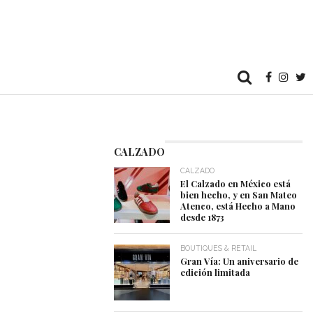
CALZADO
CALZADO
El Calzado en México está
bien hecho, y en San Mateo
Atenco, está Hecho a Mano
desde 1873
BOUTIQUES & RETAIL
Gran Vía: Un aniversario de
edición limitada