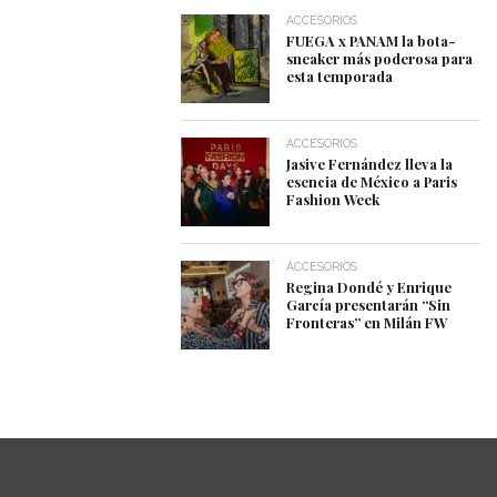
ACCESORIOS
FUEGA x PANAM la bota-
sneaker más poderosa para
esta temporada
ACCESORIOS
Jasive Fernández lleva la
esencia de México a Paris
Fashion Week
ACCESORIOS
Regina Dondé y Enrique
García presentarán “Sin
Fronteras” en Milán FW