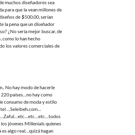
 de muchos diseñadores sea
 para que la vean millones de
diseños de $500.00, serían
e la pena que un diseñador
eso? ¿No sería mejor buscar, de
, como lo han hecho
do los valores comerciales de
ón.. No hay modo de hacerle
en 220 países…no hay como
 de consumo de moda y estilo
astel …Seleibeh.com…
he…Zaful…etc…etc…etc…todos
los jóvenes Millenials quienes
a es algo real…quizá hagan