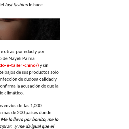
del
fast fashion
lo hace.
re otras, por edad y por
lo de Nayeli Palma
o-e-tailer-chino/)
y sin
nte bajos de sus productos solo
onfección de dudosa calidad y
onfirma la acusación de que la
o climático.
os envíos de las 1,000
 a mas de 200 países donde
:
Me lo llevo por bonito, me lo
omprar
…
y me da igual que el