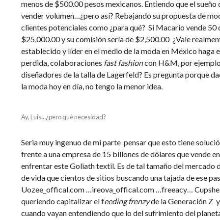
menos de $500.00 pesos mexicanos. Entiendo que el sueño
vender volumen…¿pero así? Rebajando su propuesta de moda
clientes potenciales como ¿para qué? Si Macario vende 50 
$25,000.00 y su comisión sería de $2,500.00 ¿Vale realment
establecido y líder en el medio de la moda en México haga 
perdida, colaboraciones
fast fashion
con H&M, por ejemplo
diseñadores de la talla de Lagerfeld? Es pregunta porque da
la moda hoy en día, no tengo la menor idea.
Ay, Luis…¿pero qué necesidad?
Seria muy ingenuo de mi parte pensar que esto tiene soluci
frente a una empresa de 15 billones de dólares que vende 
enfrentar este Goliath textil. Es de tal tamaño del mercado
de vida que cientos de sitios buscando una tajada de ese p
Uozee_offical.com …ireova_offical.com …freeacy… Cups
queriendo capitalizar el f
eeding frenzy
de la Generación Z y 
cuando vayan entendiendo que lo del sufrimiento del planet