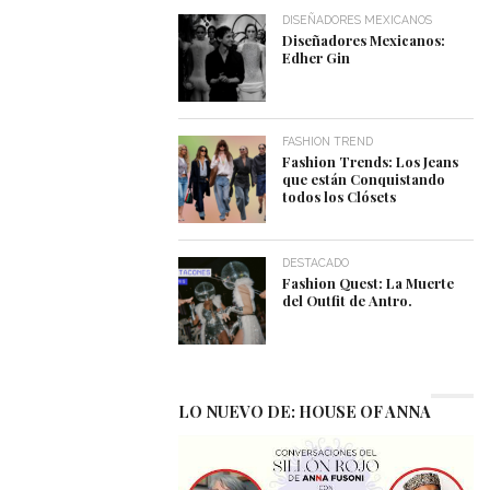
DISEÑADORES MEXICANOS
Diseñadores Mexicanos:
Edher Gin
FASHION TREND
Fashion Trends: Los Jeans
que están Conquistando
todos los Clósets
DESTACADO
Fashion Quest: La Muerte
del Outfit de Antro.
LO NUEVO DE: HOUSE OF ANNA