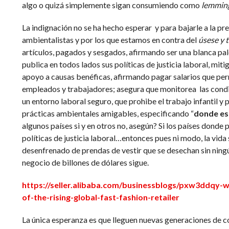
algo o quizá simplemente sigan consumiendo como
lemmin
La indignación no se ha hecho esperar y para bajarle a la pr
ambientalistas y por los que estamos en contra del
úsese y t
artículos, pagados y sesgados, afirmando ser una blanca p
publica en todos lados sus políticas de justicia laboral, mit
apoyo a causas benéficas, afirmando pagar salarios que per
empleados y trabajadores; asegura que monitorea las condi
un entorno laboral seguro, que prohibe el trabajo infantil y
prácticas ambientales amigables, especificando “
donde es
algunos países si y en otros no, asegún? Si los países donde
políticas de justicia laboral…entonces pues ni modo, la vida
desenfrenado de prendas de vestir que se desechan sin nin
negocio de billones de dólares sigue.
https://seller.alibaba.com/businessblogs/pxw3ddqy-w
of-the-rising-global-fast-fashion-retailer
La única esperanza es que lleguen nuevas generaciones de 