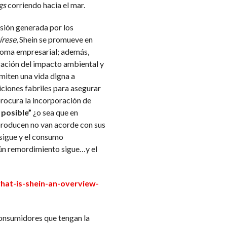
gs
corriendo hacia el mar.
esión generada por los
írese
, Shein se promueve en
aloma empresarial; además,
igación del impacto ambiental y
miten una vida digna a
ciones fabriles para asegurar
 procura la incorporación de
 posible”
¿o sea que en
 producen no van acorde con sus
 sigue y el consumo
gún remordimiento sigue…y el
hat-is-shein-an-overview-
consumidores que tengan la