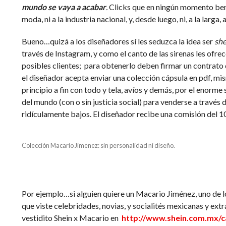
mundo se vaya a acabar
.
Clicks que en ningún momento benef
moda, ni a la industria nacional, y, desde luego, ni, a la larg
Bueno…quizá a los diseñadores sí les seduzca la idea ser
she
través de Instagram, y como el canto de las sirenas les ofr
posibles clientes; para obtenerlo deben firmar un contrato 
el diseñador acepta enviar una colección cápsula en pdf, m
principio a fin con todo y tela, avíos y demás, por el enorme 
del mundo (con o sin justicia social) para venderse a través 
ridículamente bajos. El diseñador recibe una comisión del 1
Colección Macario Jimenez: sin personalidad ni diseño.
Por ejemplo…si alguien quiere un Macario Jiménez, uno de 
que viste celebridades, novias, y socialités mexicanas y ext
vestidito Shein x Macario en
http://www.shein.com.mx/