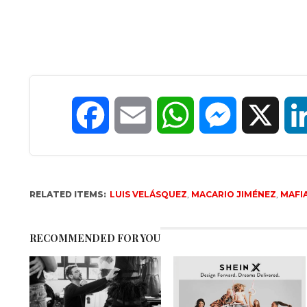
Facebook
Email
WhatsApp
Messenger
X
RELATED ITEMS:
LUIS VELÁSQUEZ
,
MACARIO JIMÉNEZ
,
MAFI
RECOMMENDED FOR YOU