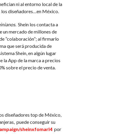
ician ni al entorno local de la
a, a los diseñadores…en México.
inianos.
Shein los contacta a
ece un mercado de millones de
de “colaboración”; al firmarlo
isma que será producida de
sistema Shein, en algún lugar
de la App de la marca a precios
0% sobre el precio de venta.
los diseñadores top de México,
ranjeras, puede conseguir su
campaign/sheinxfomarl4
por