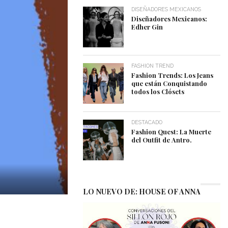
DISEÑADORES MEXICANOS
Diseñadores Mexicanos:
Edher Gin
FASHION TREND
Fashion Trends: Los Jeans
que están Conquistando
todos los Clósets
DESTACADO
Fashion Quest: La Muerte
del Outfit de Antro.
LO NUEVO DE: HOUSE OF ANNA