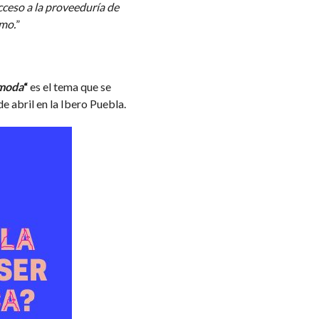
cceso a la proveeduría de
umo.
”
 moda
“
es el tema que se
e abril en la Ibero Puebla.