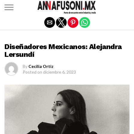
Salir de la versión móvil
DISEÑADORES MEXICANOS
Diseñadores Mexicanos: Alejandra
Lersundí
By
Cecilia Ortiz
Posted on
diciembre 6, 2023