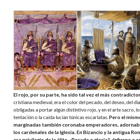
El rojo, por su parte, ha sido tal vez el más contradict
cristiana medieval, era el color del pecado, del deseo, del d
obligadas a portar algún distintivo rojo, y en el arte sacro, 
tentación o la caída lucían túnicas escarlatas.
Pero el mismo
marginadas también coronaba emperadores, adornaba 
los cardenales de la Iglesia. En Bizancio y la antigua Ro
era privilegio de la élite. ¿Pecado o gloria? ¿Infierno o 