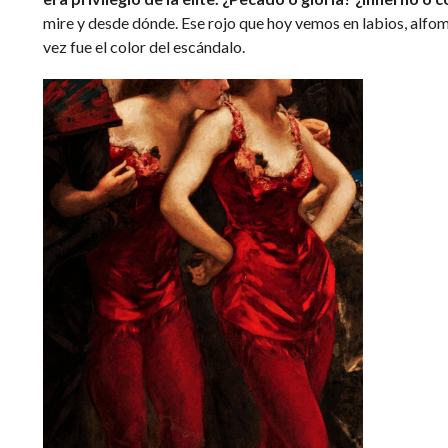
mire y desde dónde. Ese rojo que hoy vemos en labios, alfom
vez fue el color del escándalo.