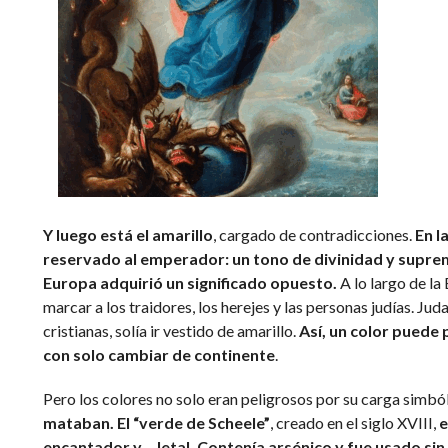
Y luego está el amarillo
, cargado de contradicciones.
En l
reservado al emperador: un tono de divinidad y supre
Europa adquirió un significado opuesto.
A lo largo de la
marcar a los traidores, los herejes y las personas judías. Jud
cristianas, solía ir vestido de amarillo.
Así, un color puede
con solo cambiar de continente
.
Pero los colores no solo eran peligrosos por su carga simbó
mataban. El “verde de Scheele”
, creado en el siglo XVIII,
e
encantador y… letal.
Contenía arsénico y fue usado sin