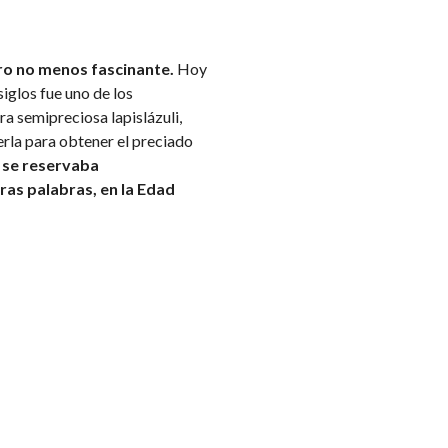
pero no menos fascinante.
Hoy
iglos fue uno de los
a semipreciosa lapislázuli,
erla para obtener el preciado
,
se reservaba
ras palabras, en la Edad