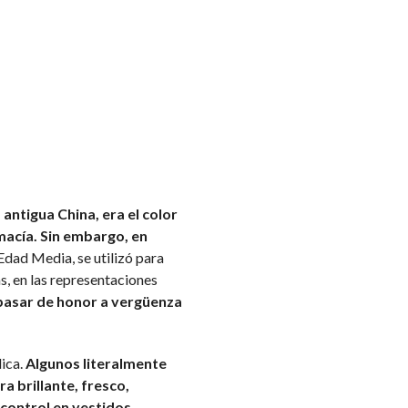
a antigua China, era el color
macía. Sin embargo, en
 Edad Media, se utilizó para
as, en las representaciones
 pasar de honor a vergüenza
lica.
Algunos literalmente
ra brillante, fresco,
 control en vestidos,