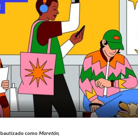
o bautizado como
Moretón
,