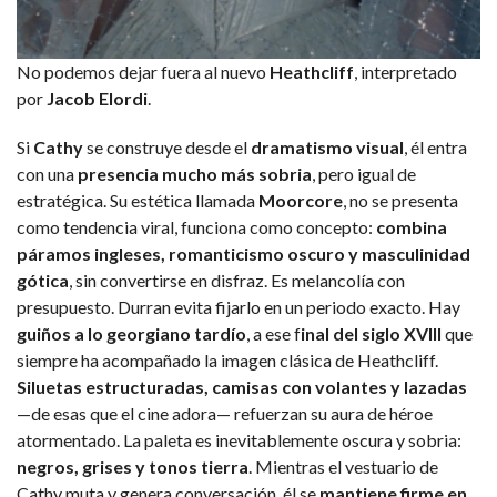
No podemos dejar fuera al nuevo
Heathcliff
, interpretado
por
Jacob Elordi
.
Si
Cathy
se construye desde el
dramatismo visual
, él entra
con una
presencia mucho más sobria
, pero igual de
estratégica. Su estética llamada
Moorcore
, no se presenta
como tendencia viral, funciona como concepto:
combina
páramos ingleses, romanticismo oscuro y masculinidad
gótica
, sin convertirse en disfraz. Es melancolía con
presupuesto. Durran evita fijarlo en un periodo exacto. Hay
guiños a lo georgiano tardío
, a ese f
inal del siglo XVIII
que
siempre ha acompañado la imagen clásica de Heathcliff.
Siluetas estructuradas, camisas con volantes y lazadas
—de esas que el cine adora— refuerzan su aura de héroe
atormentado. La paleta es inevitablemente oscura y sobria:
negros, grises y tonos tierra
. Mientras el vestuario de
Cathy muta y genera conversación, él se
mantiene firme en