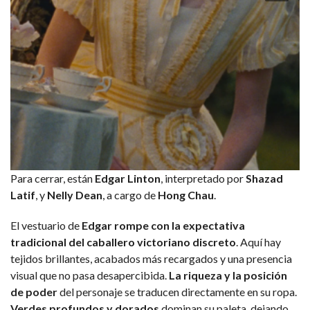
Para cerrar, están
Edgar Linton
, interpretado por
Shazad
Latif
, y
Nelly Dean
, a cargo de
Hong Chau
.
El vestuario de
Edgar rompe con la expectativa
tradicional del caballero victoriano discreto
. Aquí hay
tejidos brillantes, acabados más recargados y una presencia
visual que no pasa desapercibida.
La riqueza y la posición
de poder
del personaje se traducen directamente en su ropa.
Verdes profundos y dorados
dominan su paleta, dejando