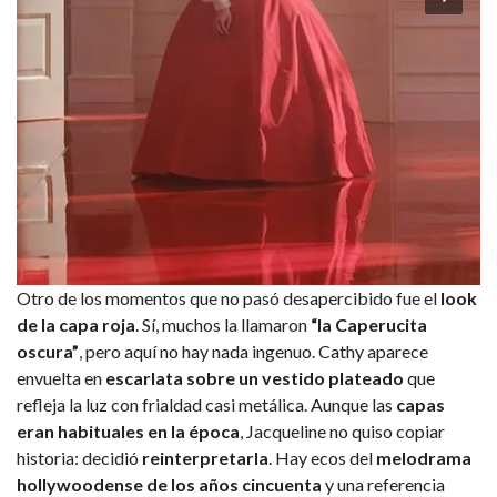
Otro de los momentos que no pasó desapercibido fue el
look
de la capa roja
. Sí, muchos la llamaron
“la Caperucita
oscura”
, pero aquí no hay nada ingenuo. Cathy aparece
envuelta en
escarlata sobre un vestido plateado
que
refleja la luz con frialdad casi metálica. Aunque las
capas
eran habituales en la época
, Jacqueline no quiso copiar
historia: decidió
reinterpretarla
. Hay ecos del
melodrama
hollywoodense de los años cincuenta
y una referencia