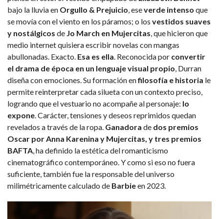
bajo la lluvia en
Orgullo & Prejuicio
, ese
verde intenso
que
se movía con el viento en los páramos; o los
vestidos suaves
y nostálgicos
de
Jo March en Mujercitas
, que hicieron que
medio internet quisiera escribir novelas con mangas
abullonadas. Exacto.
Esa es ella
. Reconocida por
convertir
el drama de época en un lenguaje visual propio
, Durran
diseña con emociones. Su formación en
filosofía e historia
le
permite reinterpretar cada silueta con un contexto preciso,
logrando que el vestuario no acompañe al personaje:
lo
expone
. Carácter, tensiones y deseos reprimidos quedan
revelados a través de la ropa.
Ganadora
de
dos premios
Oscar por Anna Karenina y Mujercitas, y tres premios
BAFTA
, ha definido la estética del romanticismo
cinematográfico contemporáneo. Y como si eso no fuera
suficiente, también fue la responsable del universo
milimétricamente calculado de
Barbie
en 2023.