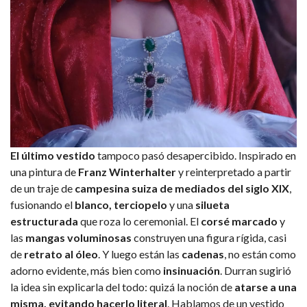
El último vestido
tampoco pasó desapercibido. Inspirado en
una pintura de
Franz Winterhalter
y reinterpretado a partir
de un traje de
campesina suiza de mediados del siglo XIX
,
fusionando el
blanco, terciopelo
y una
silueta
estructurada
que roza lo ceremonial. El
corsé marcado
y
las
mangas voluminosas
construyen una figura rígida, casi
de
retrato al óleo
. Y luego están las
cadenas
, no están como
adorno evidente, más bien como
insinuación
. Durran sugirió
la idea sin explicarla del todo: quizá la noción de
atarse a una
misma, evitando hacerlo literal
. Hablamos de un vestido