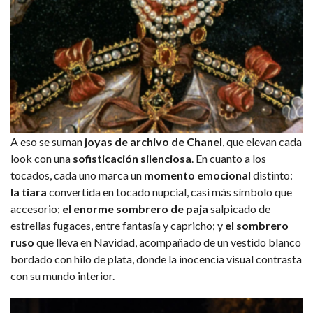
A eso se suman
joyas de archivo de Chanel
, que elevan cada
look con una
sofisticación silenciosa
. En cuanto a los
tocados, cada uno marca un
momento emocional
distinto:
la tiara
convertida en tocado nupcial, casi más símbolo que
accesorio;
el enorme sombrero de paja
salpicado de
estrellas fugaces, entre fantasía y capricho; y
el sombrero
ruso
que lleva en Navidad, acompañado de un vestido blanco
bordado con hilo de plata, donde la inocencia visual contrasta
con su mundo interior.