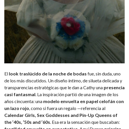
El
look traslúcido de la noche de bodas
fue, sin duda, uno
de los más discutidos. Un diseño íntimo, de silueta delicada y
transparencias estratégicas que le dan a Cathy una
presencia
casi fantasmal
. La inspiración partió de una imagen de los
años cincuenta: una
modelo envuelta en papel celofán con
un lazo rojo
, como si fuera un regalo —referencia al
Calendar Girls, Sex Goddesses and Pin-Up Queens of
the ’40s, ’50s and ’60s
. Esa era la sensación que buscaban:
fragilidad envuelta en expectativa
. Aquí Durran
prioriza