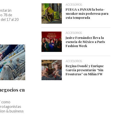
ACCESORIOS
FUEGA x PANAM la bota-
estarán
sneaker más poderosa para
ro 78 de
esta temporada
del 17 al 20
ACCESORIOS
Jasive Fernández lleva la
esencia de México a Paris
Fashion Week
ACCESORIOS
Regina Dondé y Enrique
García presentarán “Sin
Fronteras” en Milán FW
negocios en
e” como
protagonistas
hion & business