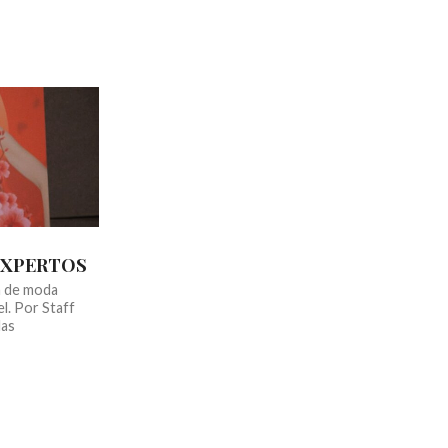
EXPERTOS
a de moda
el. Por Staff
las