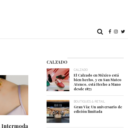
CALZADO
CALZADO
El Calzado en México está
bien hecho, y en San Mateo
Atenco, está Hecho a Mano
desde 1873
BOUTIQUES & RETAIL
Gran Vía: Un aniversario de
edición limitada
n Intermoda