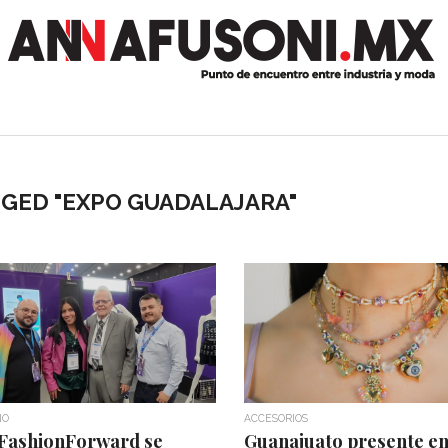
GGED "EXPO GUADALAJARA"
NO
ACCESORIOS
 FashionForward se
Guanajuato presente e