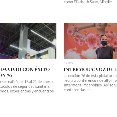
como Elizabeth Salim, Mireille...
EXPOS
DA VIVIÓ CON ÉXITO
INTERMODA: VOZ DE 
ÓN 76
La edición 76 de esta plataform
reunirá conferencias de alto niv
 se realizó del 18 al 21 de enero
Intermoda Imperdibles. Así son 
tocolos de seguridad sanitaria.
conferencias de...
idos, experiencias y encuentros...