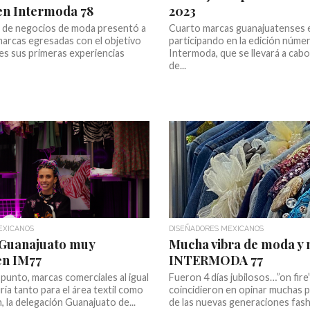
en Intermoda 78
2023
a de negocios de moda presentó a
Cuarto marcas guanajuatenses 
marcas egresadas con el objetivo
participando en la edición núme
es sus primeras experiencias
Intermoda, que se llevará a cabo 
.
de...
EXICANOS
DISEÑADORES MEXICANOS
Guanajuato muy
Mucha vibra de moda y 
en IM77
INTERMODA 77
 punto, marcas comerciales al igual
Fueron 4 días jubilosos…”on fir
ía tanto para el área textil como
coincidieron en opinar muchas 
, la delegación Guanajuato de...
de las nuevas generaciones fas