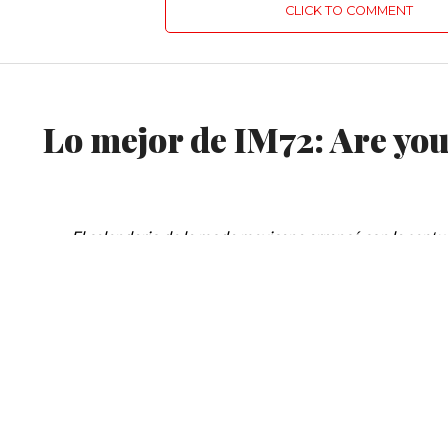
CLICK TO COMMENT
EL ITINERANTE OPINA
Lo mejor de IM72: Are you 
El calendario de la moda mexicana arrancó con la sept
encabezado por el Lic. Jaime Barba; industrial de la confe
quien, toma las riendas de la presidencia de Intermoda s
para
KS NEWS
sino para aquellos diseñadores que lograron
Si no encuentras el nombre 