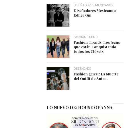
DISEÑADORES MEXICANOS
Diseñadores Mexicanos:
Edher Gin
FASHION TREND
Fashion Trends: Los Jeans
que están Conquistando
todos los Clósets
DESTACADO
Fashion Quest: La Muerte
del Outfit de Antro.
LO NUEVO DE: HOUSE OF ANNA