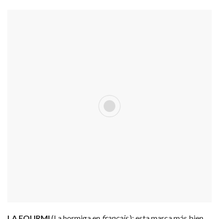
LA FOURMI
(La hormiga en
français
): esta marca más bien