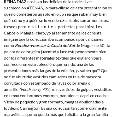
REINA DÍAZ
nos hizo las delicias de la tarde al ver
su colección ATENAS, lo maravilloso de esta presentación es
que no cometieron un solo error, o sea que saben muy bien
qué, cómo y a quién se lo venden. Sus looks son armoniosos,
frescos pero c-a-l-i-e-n-t-e-s, perfectos para Ibiza, Los
Cabos o Málaga -claro, yo al ser amante de los ochenta,
imaginé que la colección iba acompañada por canciones
como
Rendez-vous sur la Costa del Sol
de Magazine 60-, la
paleta de color grita juventud y luce estupendamente bien
por los diferentes materiales textiles que eligieron para
confeccionar esta colección, que ha sido, una de las
presentaciones más largas de la edición, ¿y saben qué? Que
no fue aburrida; vestidos camiseros en tela de mascota
corrugada con estampado de rayas color arena o
amarillo
(Fendi, early 90’s
), minivestidos de guipur
,
vestiditos
columna con botones enormes, pantalones capri en cuadros
Vichy de pequeño y gran formato, mangas abullonadas a
lo Alexis Carrington. Es una colección tan comercialmente
maravillosa que no queda más que felicitar a la gran familia