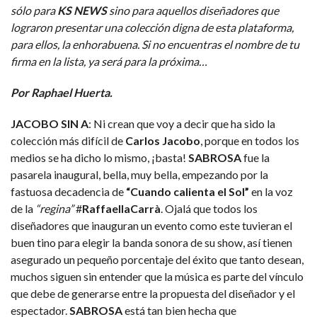
sólo para
KS NEWS
sino para aquellos diseñadores que
lograron presentar una colección digna de esta plataforma,
para ellos, la enhorabuena. Si no encuentras el nombre de tu
firma en la lista, ya será para la próxima…
Por Raphael Huerta.
JACOBO SIN A
: Ni crean que voy a decir que ha sido la
colección más difícil de
Carlos Jacobo
, porque en todos los
medios se ha dicho lo mismo, ¡basta!
SABROSA
fue la
pasarela inaugural, bella, muy bella, empezando por la
fastuosa decadencia de
“Cuando calienta el Sol”
en la voz
de la
“regina”
#
RaffaellaCarrà
. Ojalá que todos los
diseñadores que inauguran un evento como este tuvieran el
buen tino para elegir la banda sonora de su show, así tienen
asegurado un pequeño porcentaje del éxito que tanto desean,
muchos siguen sin entender que la música es parte del vínculo
que debe de generarse entre la propuesta del diseñador y el
espectador.
SABROSA
está tan bien hecha que