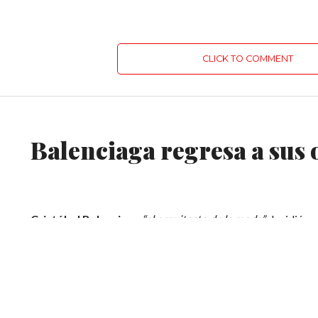
CLICK TO COMMENT
MODA
Balenciaga regresa a sus 
Cristóbal Balenciaga
“el arquitecto de la moda”
decidió ce
que tenía en ese momento la
Alta Costura
, y aunque la fir
de
Alta Costura
.