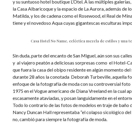
y su suntuoso hotel boutique L’Otel. A las múltiples galerías
la Casa Albaricoque y la espacio de La Aurora, además de lo
Matilda, y los de cadena como el Rosewood, el Real de Mina
tiene y el novedoso Aqua cuyas gigantescas esculturas impon
Casa Hotel No Name, ecléctica mezcla de estilos y una t
Sin duda, parte del encanto de San Miguel, aún son sus call
y al viajero peatón a deliciosas sorpresas como el Hotel-
que fuera la casa del obipo residente en algún momento del 
durante 28 años la conotada Deborah Turbeville, aquella f
enfoque de la fotografía de moda con su controversial foto
1975 en el Vogue americano de Diana Vreeland en la cual a
escasamente ataviadas, y posan languidamente en el entorno
Todo lo contrario de las fotos de modelos en traje de baño 
Nancy Duncan Hall representaba “el colapso sicológico de
no, cambió para siempre la fotografía de moda.