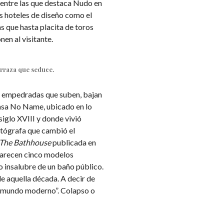
, entre las que destaca Nudo en
s hoteles de diseño como el
s que hasta placita de toros
en al visitante.
erraza que seduce.
es empedradas que suben, bajan
Casa No Name, ubicado en lo
siglo XVIII y donde vivió
otógrafa que cambió el
The Bathhouse
publicada en
parecen cinco modelos
 insalubre de un baño público.
de aquella década. A decir de
l mundo moderno”. Colapso o