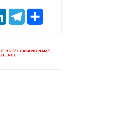
LinkedIn
Telegram
Compartir
LE
,
HOTEL CASA NO NAME
,
ALLENDE