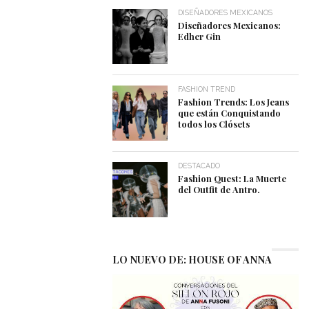
DISEÑADORES MEXICANOS
Diseñadores Mexicanos:
Edher Gin
FASHION TREND
Fashion Trends: Los Jeans
que están Conquistando
todos los Clósets
DESTACADO
Fashion Quest: La Muerte
del Outfit de Antro.
LO NUEVO DE: HOUSE OF ANNA