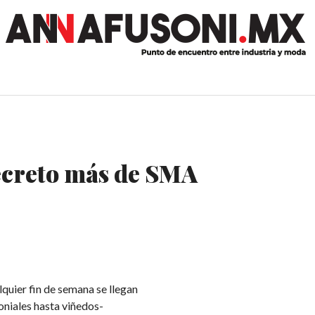
ecreto más de SMA
quier fin de semana se llegan
oniales hasta viñedos-