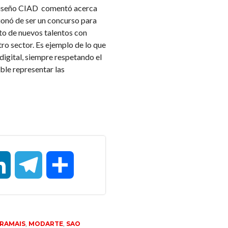
 Diseño CIAD comentó acerca
nó de ser un concurso para
to de nuevos talentos con
tro sector. Es ejemplo de lo que
digital, siempre respetando el
ble representar las
LinkedIn
Telegram
Compartir
IRAMAIS
,
MODARTE
,
SAO