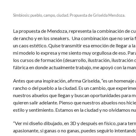
Simbiosis: pueblo, campo, ciudad. Propuesta de Griselda Mendoza.
La propuesta de Mendoza, representa la combinación de cult
de rancho y en los sneakers. Una combinación que no sería f
un caos estético. Quise transmitir esa emoción de llegar a l
mi modelo lo expresa y me siento muy orgullosa de eso. Para
los cursos de formación (desarrollo, ilustración, ilustración d
fábrica en donde actualmente trabajo, me apoyó con la manu
Antes que una inspiración, afirma Griselda, “es un homenaje 
rancho o del pueblo a la ciudad. Es un cambio, que experim
nuestros abuelos que llegan y buscan oportunidades para m
quieren salir adelante. Pienso que nuestros abuelos nos hicier
estilo y sentimiento. Estamos en la ciudad y no olvidamos n
“Ver mi diseño dibujado, en 3D y después en físico, para ter
apasionante, si ganas o no ganas, puedes seguirlo intentando