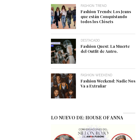
FASHION TREND
Fashion Trends: Los Jeans
que están Conquistando
todos los Clósets
DESTACADO
Fashion Quest: La Muerte
del Outfit de Antro.
FASHION WEEKEND
Fashion Weekend: Nadie Nos
Va a Extrañar
LO NUEVO DE: HOUSE OF ANNA