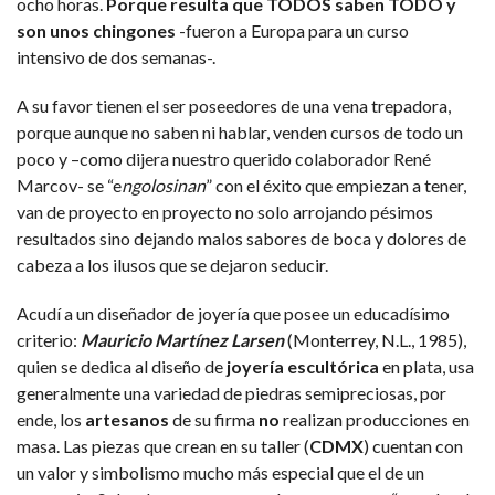
ocho horas.
Porque resulta que TODOS saben TODO y
son unos chingones
-fueron a Europa para un curso
intensivo de dos semanas-.
A su favor tienen el ser poseedores de una vena trepadora,
porque aunque no saben ni hablar, venden cursos de todo un
poco y –como dijera nuestro querido colaborador René
Marcov- se “e
ngolosinan
” con el éxito que empiezan a tener,
van de proyecto en proyecto no solo arrojando pésimos
resultados sino dejando malos sabores de boca y dolores de
cabeza a los ilusos que se dejaron seducir.
Acudí a un diseñador de joyería que posee un educadísimo
criterio:
Mauricio Martínez Larsen
(Monterrey, N.L., 1985),
quien se dedica al diseño de
joyería escultórica
en plata, usa
generalmente una variedad de piedras semipreciosas, por
ende, los
artesanos
de su firma
no
realizan producciones en
masa. Las piezas que crean en su taller (
CDMX
) cuentan con
un valor y simbolismo mucho más especial que el de un