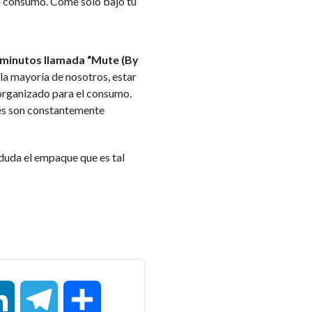
ra consumo. Come solo bajo tu
 minutos llamada “Mute (By
a la mayoría de nosotros, estar
organizado para el consumo.
ares son constantemente
 duda el empaque que es tal
LinkedIn
Telegram
Compartir