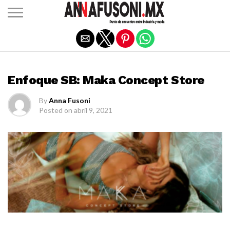
Salir de la versión móvil
BOUTIQUES & RETAIL
Enfoque SB: Maka Concept Store
By
Anna Fusoni
Posted on
abril 9, 2021