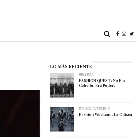
LO MÁS RECIENTE
BELLEZA
FASHION QUEST: No Era
Cabello, Era Poder.
FASHION WEEKEND
Fashion Weekend: La Odisea