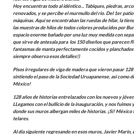
Hoy encuentras todo al idéntico… Tabiques, piedras, arc
renovados, y se percibe el murmullo del rio. Del 1er patio 
máquinas. Aquí se encontraban las ruedas de hilar, la tien
las muestras de hilos de todos colores producidos por Bu
espacio enorme bañado por una luz muy medida con separ
que sirve de antesala para los 150 diseños que parecen f
fantasmas de manta perfectamente cocidos y planchados 
siempre observa esos detalles!)
Pisos irregulares de viga de madera que vieron pasar 128 
sintiendo el paso de la Sociedad Uruapanense, asi como de
México!
128 años de historias entrelazados con los nuevos y jóven
LLegamos con el bullicio de la inauguración, y nos fuimos 
donde sus muros albergan miles de historias. ¡Si! México t
telares.
Al día siguiente regresando en esos muros, Javier Marín, 