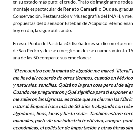
en su estado más puro: el crudo. Trato de imaginarme rodea
montaje espectacular de
Renato Camarillo Duque,
gradua
Conservación, Restauración y Museografía del INAH, y me s
propuestas del diseñador Esteban de Acapulco, eterno enam
hoy en día, la sigue utilizando.
En este Punto de Partida, 50 diseñadores se dieron el perm
de San Pedro y de ese emergieron de ese enamoramiento 15
una de las 50 comparte sus emociones:
“El encuentro con la manta de algodón me marcó “literal” 
me llevó al recuerdo de otros tiempos, cuando en México 
y naturales, sencillas. Quizá no la gran cosa pero si de al
Cuando me preguntaron ¿Qué significa para ti exponer en
me salieron las lágrimas. es triste que se cierren las fábri
natural. Empecé hace más de 30 años trabajando con tela
algodones, linos, lanas y hasta sedas. También estuve ce
manuales, parte de una industria textil viva, aunque. punto
económicas, el poliéster de importación y otras fibras sin