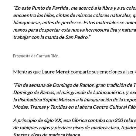
“En este Punto de Partida , me acercó a la fibra y a su color
encuentro los hilos, cintas de mismos colores naturales, q
blanquearse, antes de perderse. Estos materiales se unie
manos para despertar esta nueva hermosura lisa y natural
trabajar con la manta de San Pedro.”
Propuesta de Carmen Rión.
Mientras que
Laure Merat
comparte sus emociones al ser v
“Fin de semana de Domingo de Ramos, gran tradición de T
Domingo de Ramos, el más grande de Latinoamérica, y ex
la diseñadora Sophie Massun a la inauguración de la expos
Modas, Tramas y Textiles en el ahora Centro Cultural Fáb
A principio de siglo XX, esa fábrica contaba con 200 tel
de tabiques rojos y piedras: pisos de madera clara, tejad
fuertes vigas de madera blanca.