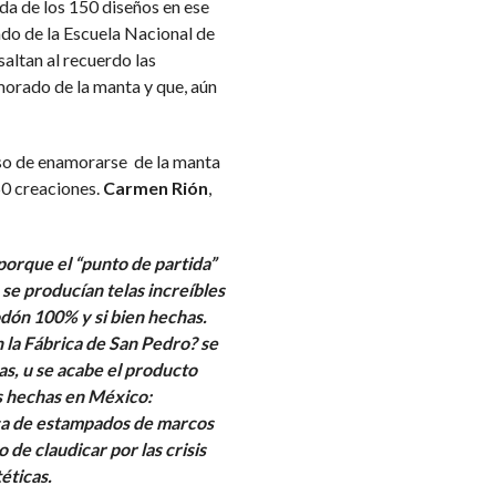
da de los 150 diseños en ese
do de la Escuela Nacional de
altan al recuerdo las
orado de la manta y que, aún
iso de enamorarse de la manta
0 creaciones.
Carmen Rión
,
porque el “punto de partida”
se producían telas increíbles
godón 100% y si bien hechas.
 la Fábrica de San Pedro? se
cas, u se acabe el producto
s hechas en México:
rca de estampados de marcos
 de claudicar por las crisis
téticas.