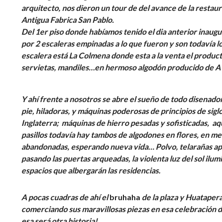
arquitecto, nos dieron un tour de del avance de la restau
Antigua Fabrica San Pablo.
Del 1er piso donde habíamos tenido el dia anterior inaug
por 2 escaleras empinadas a lo que fueron y son todavía l
escalera está La Colmena donde esta a la venta el product
servietas, mandiles…en hermoso algodón producido de A a
Y ahí frente a nosotros se abre el sueño de todo disenado
pie, hiladoras, y máquinas poderosas de principios de sigl
Inglaterra; máquinas de hierro pesadas y sofisticadas, a
pasillos todavía hay tambos de algodones en flores, en 
abandonadas, esperando nueva vida… Polvo, telarañas ap
pasando las puertas arqueadas, la violenta luz del sol ilum
espacios que albergarán las residencias.
A pocas cuadras de ahí el
bruhaha
de la plaza y Huataper
comerciando sus maravillosas piezas en esa celebració
esa será otra historia!