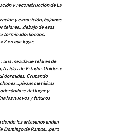
ración y reconstrucción de La
uración y exposición, bajamos
os telares…debajo de esas
o terminado: lienzos,
 Z en ese lugar.
r: una mezcla de telares de
o, traidos de Estados Unidos e
quí dormidas. Cruzando
mechones…piezas metálicas
oderándose del lugar y
ina los nuevos y futuros
a donde los artesanos andan
n de Domingo de Ramos…pero