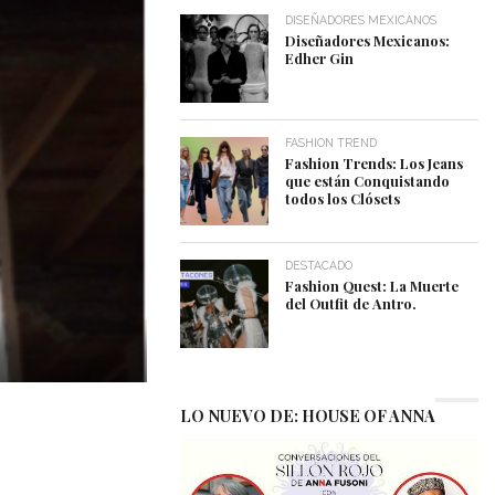
DISEÑADORES MEXICANOS
Diseñadores Mexicanos:
Edher Gin
FASHION TREND
Fashion Trends: Los Jeans
que están Conquistando
todos los Clósets
DESTACADO
Fashion Quest: La Muerte
del Outfit de Antro.
LO NUEVO DE: HOUSE OF ANNA