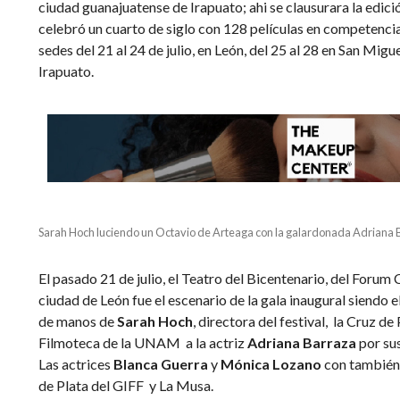
ciudad guanajuatense de Irapuato; ahi se clausurara la edici
celebró un cuarto de siglo con 128 películas en competencia
sedes del 21 al 24 de julio, en León, del 25 al 28 en San Migue
Irapuato.
Sarah Hoch luciendo un Octavio de Arteaga con la galardonada Adriana 
El pasado 21 de julio, el Teatro del Bicentenario, del Forum 
ciudad de León fue el escenario de la gala inaugural
siendo e
de manos de
Sarah Hoch
, directora del festival, la Cruz d
Filmoteca de la UNAM a la actriz
Adriana Barraza
por sus
Las actrices
Blanca Guerra
y
Mónica Lozano
con también 
de Plata del GIFF y La Musa.