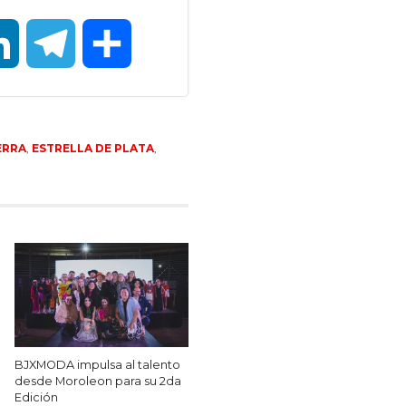
LinkedIn
Telegram
Compartir
ERRA
,
ESTRELLA DE PLATA
,
BJXMODA impulsa al talento
desde Moroleon para su 2da
Edición