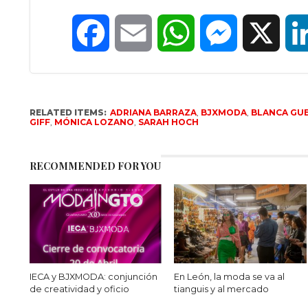
Facebook
Email
WhatsApp
Messenger
X
RELATED ITEMS:
ADRIANA BARRAZA
,
BJXMODA
,
BLANCA GU
GIFF
,
MÓNICA LOZANO
,
SARAH HOCH
RECOMMENDED FOR YOU
IECA y BJXMODA: conjunción
En León, la moda se va al
de creatividad y oficio
tianguis y al mercado