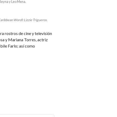
Reyna y Leo Mena.
Caribbean Wordl: Lizzie Trigueros.
ra rostros de cine y televisión
osa y Mariana Torres, actriz
bile Farlo; así como