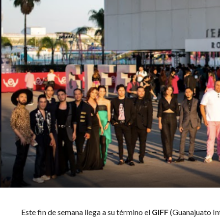
Este fin de semana llega a su término el
GIFF
(Guanajuato Int