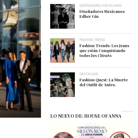
DISEÑADORES MEXICANOS
Diseñadores Mexicanos:
Edher Gin
FASHION TREND
Fashion Trends: Los Jeans
que están Conquistando
todos los Clósets
DESTACADO
Fashion Quest: La Muerte
del Outfit de Antro.
LO NUEVO DE: HOUSE OF ANNA