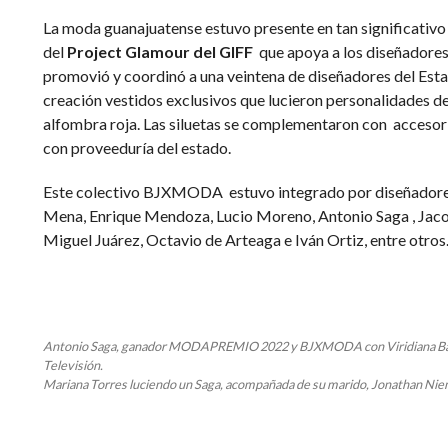
La moda guanajuatense estuvo presente en tan significativo
del
Project Glamour del GIFF
que apoya a los diseñadores
promovió y coordinó a una veintena de diseñadores del Est
creación vestidos exclusivos que lucieron personalidades del
alfombra roja. Las siluetas se complementaron con acceso
con proveeduría del estado.
Este colectivo BJXMODA estuvo integrado por
diseñador
Mena,
Enrique Mendoza,
Lucio Moreno,
Antonio Saga ,
Jac
Miguel Juárez,
Octavio de Arteaga e
Iván Ortiz, entre otros
Antonio Saga, ganador MODAPREMIO 2022 y BJXMODA con Viridiana Bar
Televisión.
Mariana Torres luciendo un Saga, acompañada de su marido, Jonathan Nie