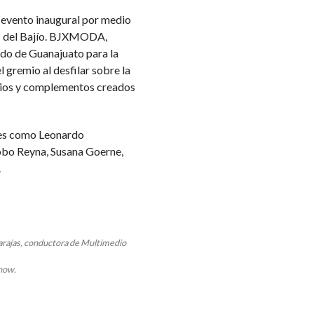
 evento inaugural por medio
 del Bajío.
BJXMODA,
ado de Guanajuato para la
 gremio al desfilar sobre la
rios y complementos creados
es como
Leonardo
obo Reyna,
Susana Goerne,
.
ajas, conductora de Multimedio
now.