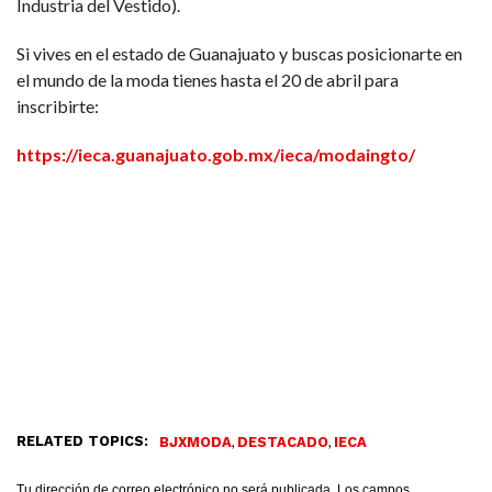
Industria del Vestido).
Si vives en el estado de Guanajuato y buscas posicionarte en
el mundo de la moda tienes hasta el 20 de abril para
inscribirte:
https://ieca.guanajuato.gob.mx/ieca/modaingto/
RELATED TOPICS:
,
,
BJXMODA
DESTACADO
IECA
Tu dirección de correo electrónico no será publicada.
Los campos