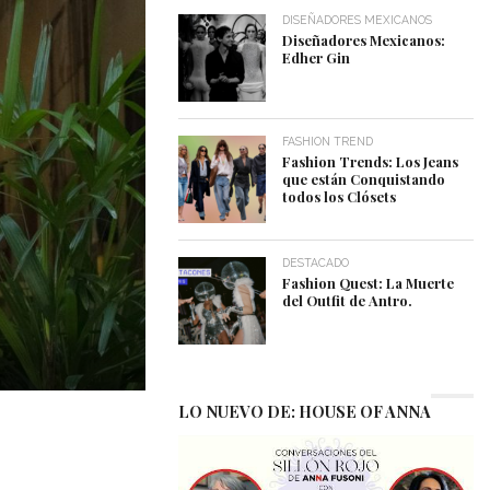
DISEÑADORES MEXICANOS
Diseñadores Mexicanos:
Edher Gin
FASHION TREND
Fashion Trends: Los Jeans
que están Conquistando
todos los Clósets
DESTACADO
Fashion Quest: La Muerte
del Outfit de Antro.
LO NUEVO DE: HOUSE OF ANNA