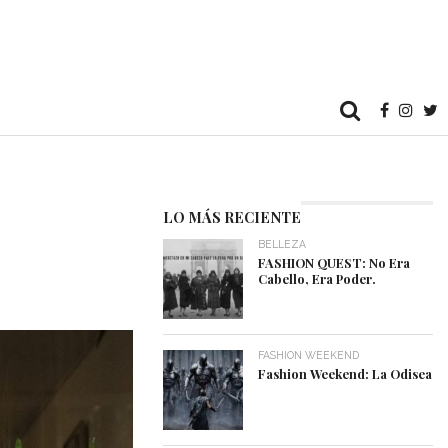
LO MÁS RECIENTE
BELLEZA
FASHION QUEST: No Era
Cabello, Era Poder.
FASHION WEEKEND
Fashion Weekend: La Odisea