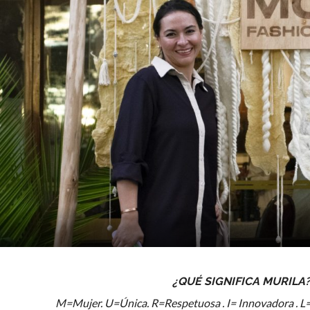
¿QUÉ
SIGNIFICA MURILA
M=Mujer. U=Única. R=Respetuosa . I= Innovadora . L=