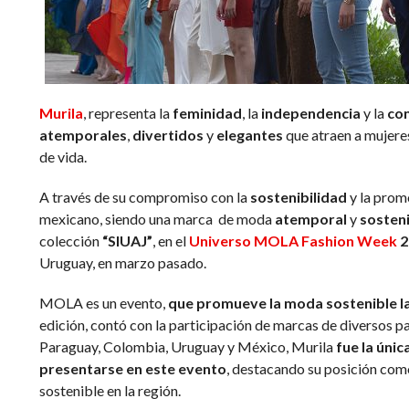
Murila
, representa la
feminidad
, la
independencia
y la
con
atemporales
,
divertidos
y
elegantes
que atraen a mujeres
de vida.
A través de su compromiso con la
sostenibilidad
y la promo
mexicano, siendo una marca de moda
atemporal
y
sosten
colección
“SIUAJ”
, en el
Universo MOLA Fashion Week
2
Uruguay, en marzo pasado.
MOLA es un evento,
que promueve la moda sostenible l
edición, contó con la participación de marcas de diversos p
Paraguay, Colombia, Uruguay y México, Murila
fue la úni
presentarse en este evento
, destacando su posición com
sostenible en la región.