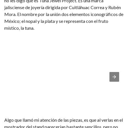
no les digo qué es Tuna Jewel Project. Es una marca
jalisciense de joyería dirigida por Cuitláhuac Correa y Rubén
Mora. El nombre por la unión dos elementos iconográficos de
México; el nopal y la plata y se representa con el fruto
místico, la tuna.
Algo que llamó mi atención de las piezas, es que al verlas en el
mostrador del stand parecerían bastante sencillos, pero no